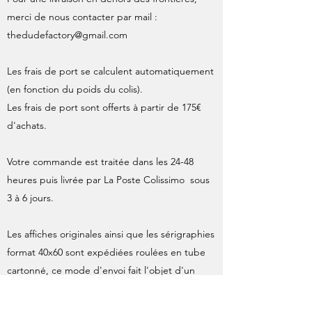
merci de nous contacter par mail :
thedudefactory@gmail.com
Les frais de port se calculent automatiquement
(en fonction du poids du colis).
Les frais de port sont offerts à partir de 175€
d'achats.
Votre commande est traitée dans les 24-48
heures puis livrée par La Poste Colissimo sous
3 à 6 jours.
Les affiches originales ainsi que les sérigraphies
format 40x60 sont expédiées roulées en tube
cartonné, ce mode d'envoi fait l'objet d'un
supplément par La Poste, inclus dans le calcul
des frais d'expédition.