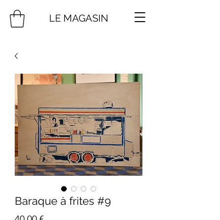
LE MAGASIN
Baraque à frites #9
Prix
40,00 €