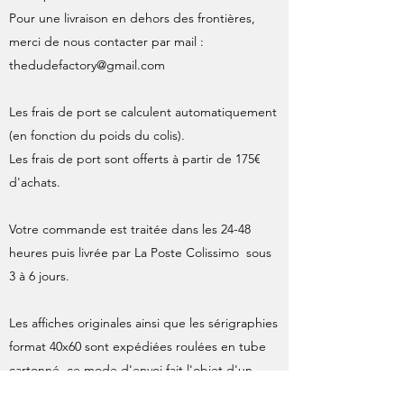
Pour une livraison en dehors des frontières,
merci de nous contacter par mail :
thedudefactory@gmail.com
Les frais de port se calculent automatiquement
(en fonction du poids du colis).
Les frais de port sont offerts à partir de 175€
d'achats.
Votre commande est traitée dans les 24-48
heures puis livrée par La Poste Colissimo sous
3 à 6 jours.
Les affiches originales ainsi que les sérigraphies
format 40x60 sont expédiées roulées en tube
cartonné, ce mode d'envoi fait l'objet d'un
supplément par La Poste, inclus dans le calcul