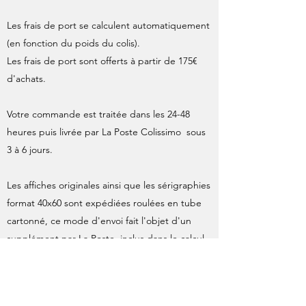
Les frais de port se calculent automatiquement
(en fonction du poids du colis).
Les frais de port sont offerts à partir de 175€
d'achats.
Votre commande est traitée dans les 24-48
heures puis livrée par La Poste Colissimo sous
3 à 6 jours.
Les affiches originales ainsi que les sérigraphies
format 40x60 sont expédiées roulées en tube
cartonné, ce mode d'envoi fait l'objet d'un
supplément par La Poste, inclus dans le calcul
des frais d'expédition.
À l'expédition de votre commande, une