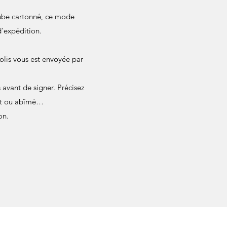
 tube cartonné, ce mode
d'expédition.
olis vous est envoyée par
avant de signer. Précisez
ant ou abîmé…
on.