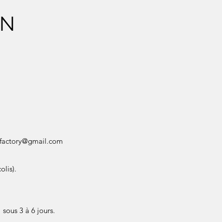
ON
factory@gmail.com
olis).
sous 3 à 6 jours.