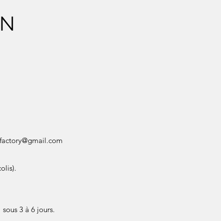
ON
factory@gmail.com
olis).
sous 3 à 6 jours.