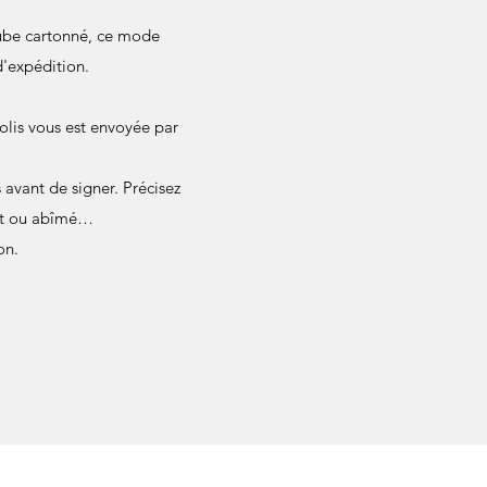
 tube cartonné, ce mode
d'expédition.
olis vous est envoyée par
avant de signer. Précisez
ant ou abîmé…
on.