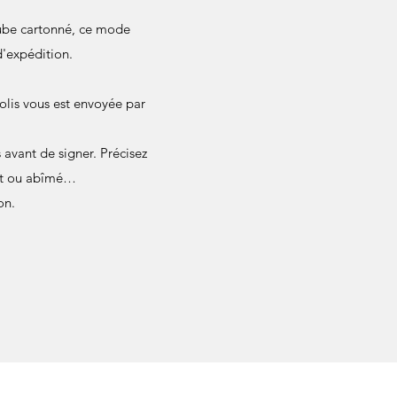
 tube cartonné, ce mode
d'expédition.
olis vous est envoyée par
avant de signer. Précisez
ant ou abîmé…
on.