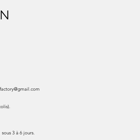
ON
factory@gmail.com
olis).
sous 3 à 6 jours.