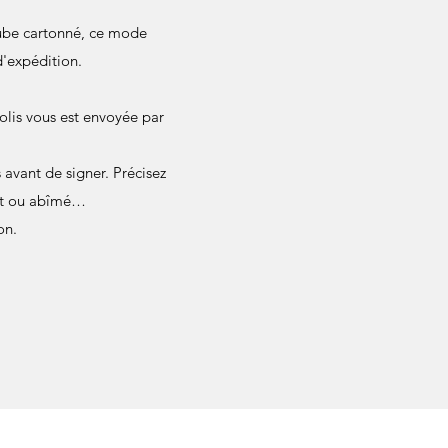
 tube cartonné, ce mode
d'expédition.
olis vous est envoyée par
avant de signer. Précisez
ant ou abîmé…
on.