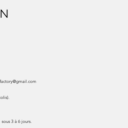
ON
factory@gmail.com
olis).
sous 3 à 6 jours.