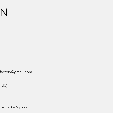
ON
factory@gmail.com
olis).
sous 3 à 6 jours.