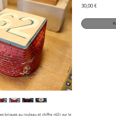
Prix
30,00 €
R
 briques au rouleau et chiffre «62» sur le