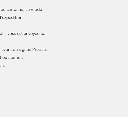
 tube cartonné, ce mode
d'expédition.
olis vous est envoyée par
avant de signer. Précisez
ant ou abîmé…
on.