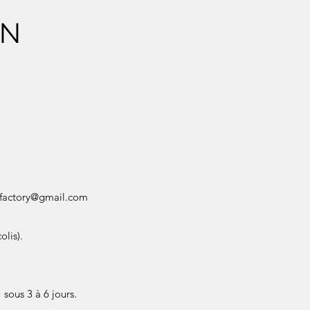
ON
factory@gmail.com
olis).
sous 3 à 6 jours.