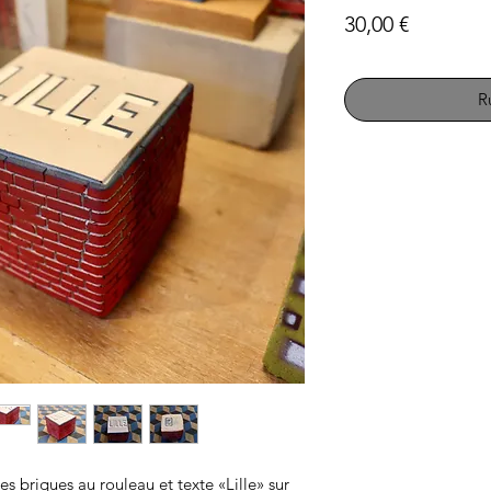
Prix
30,00 €
R
 briques au rouleau et texte «Lille» sur