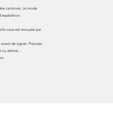
 tube cartonné, ce mode
d'expédition.
olis vous est envoyée par
avant de signer. Précisez
ant ou abîmé…
on.