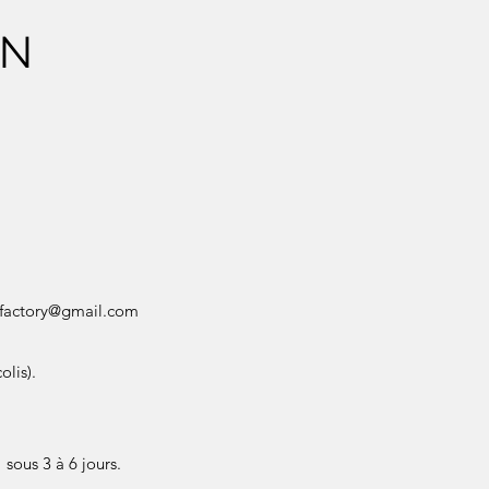
ON
factory@gmail.com
olis).
sous 3 à 6 jours.