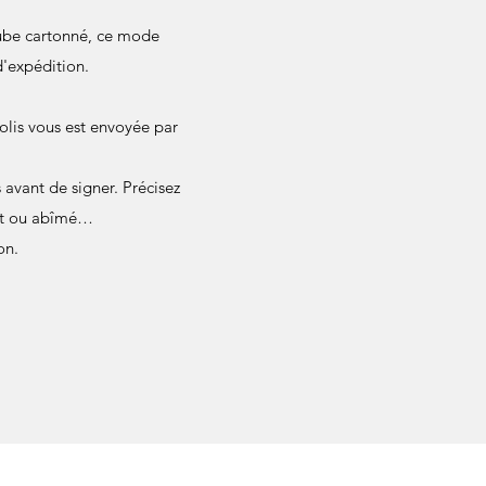
 tube cartonné, ce mode
d'expédition.
olis vous est envoyée par
avant de signer. Précisez
ant ou abîmé…
on.