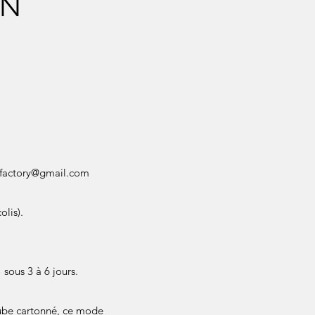
ON
factory@gmail.com
olis).
sous 3 à 6 jours.
 tube cartonné, ce mode