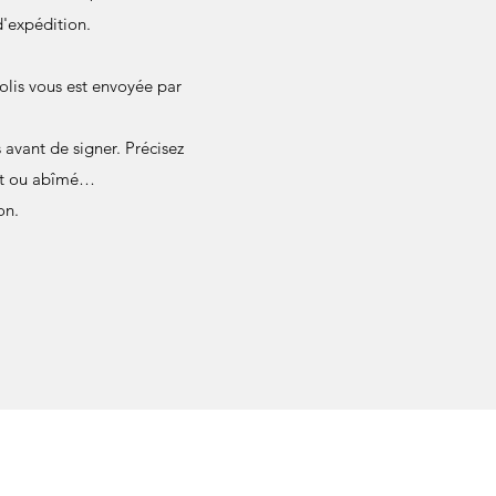
d'expédition.
olis vous est envoyée par
avant de signer. Précisez
ant ou abîmé…
on.