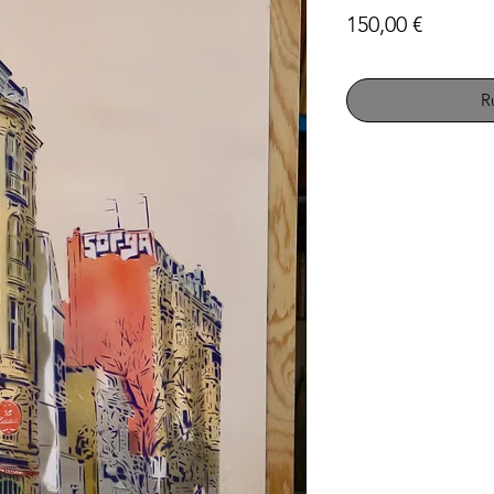
Prix
150,00 €
R