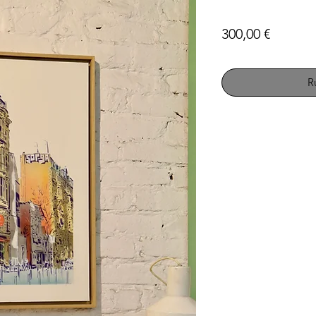
Prix
300,00 €
R