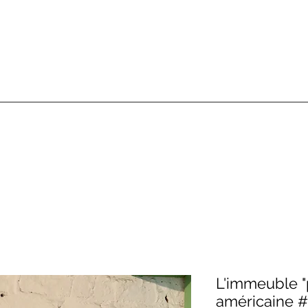
L'immeuble "p
américaine 