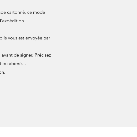
 tube cartonné, ce mode
d'expédition.
olis vous est envoyée par
avant de signer. Précisez
ant ou abîmé…
on.