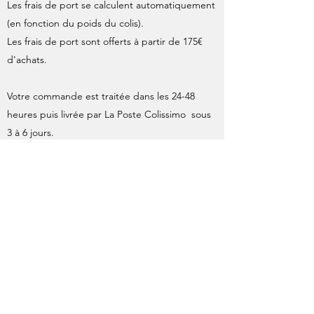
Les frais de port se calculent automatiquement
(en fonction du poids du colis).
Les frais de port sont offerts à partir de 175€
d'achats.
Votre commande est traitée dans les 24-48
heures puis livrée par La Poste Colissimo sous
3 à 6 jours.
Les affiches originales ainsi que les sérigraphies
format 40x60 sont expédiées roulées en tube
cartonné, ce mode d'envoi fait l'objet d'un
supplément par La Poste, inclus dans le calcul
des frais d'expédition.
À l'expédition de votre commande, une
confirmation de départ avec le numéro de suivi