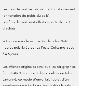
Les frais de port se calculent automatiquement
(en fonction du poids du colis).
Les frais de port sont offerts à partir de 175€
d'achats.
Votre commande est traitée dans les 24-48
heures puis livrée par La Poste Colissimo sous
3 à 6 jours.
Les affiches originales ainsi que les sérigraphies
format 40x60 sont expédiées roulées en tube
cartonné, ce mode d'envoi fait l'objet d'un
supplément par La Poste, inclus dans le calcul
des frais d'expédition.
À l'expédition de votre commande, une