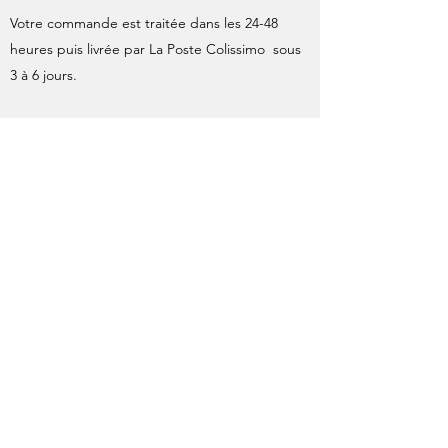
Votre commande est traitée dans les 24-48
heures puis livrée par La Poste Colissimo sous
3 à 6 jours.
Les affiches originales ainsi que les sérigraphies
format 40x60 sont expédiées roulées en tube
cartonné, ce mode d'envoi fait l'objet d'un
supplément par La Poste, inclus dans le calcul
des frais d'expédition.
À l'expédition de votre commande, une
confirmation de départ avec le numéro de suivi
de colis vous est envoyée par e-mail.
À réception de votre commande, contrôlez
immédiatement l’état et le contenu de votre
colis avant de signer. Précisez sur le bon du
transporteur tout problème éventuel : état du