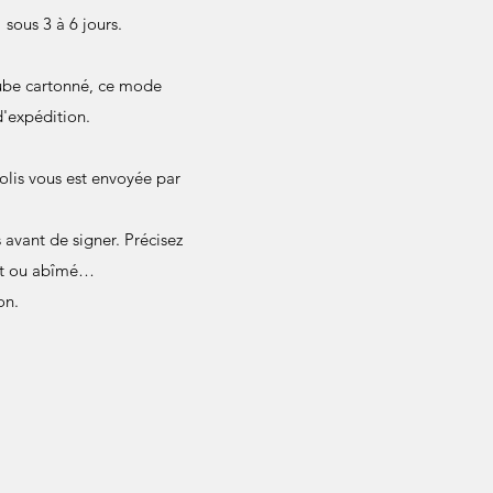
sous 3 à 6 jours.
 tube cartonné, ce mode
d'expédition.
olis vous est envoyée par
avant de signer. Précisez
ant ou abîmé…
on.