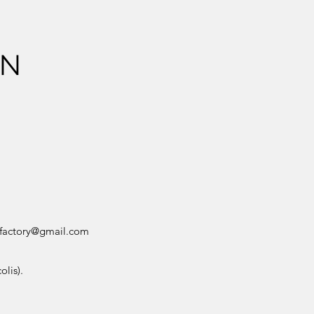
ON
factory@gmail.com
olis).