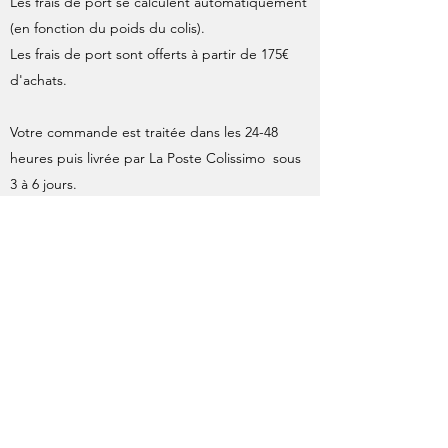
Les frais de port se calculent automatiquement
(en fonction du poids du colis).
Les frais de port sont offerts à partir de 175€
d'achats.
Votre commande est traitée dans les 24-48
heures puis livrée par La Poste Colissimo sous
3 à 6 jours.
Les affiches originales ainsi que les sérigraphies
format 40x60 sont expédiées roulées en tube
cartonné, ce mode d'envoi fait l'objet d'un
supplément par La Poste, inclus dans le calcul
des frais d'expédition.
À l'expédition de votre commande, une
confirmation de départ avec le numéro de suivi
de colis vous est envoyée par e-mail.