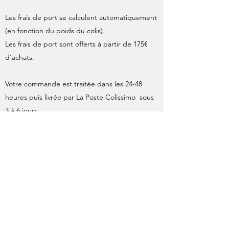
Les frais de port se calculent automatiquement
(en fonction du poids du colis).
Les frais de port sont offerts à partir de 175€
d'achats.
Votre commande est traitée dans les 24-48
heures puis livrée par La Poste Colissimo sous
3 à 6 jours.
Les affiches originales ainsi que les sérigraphies
format 40x60 sont expédiées roulées en tube
cartonné, ce mode d'envoi fait l'objet d'un
supplément par La Poste, inclus dans le calcul
des frais d'expédition.
À l'expédition de votre commande, une