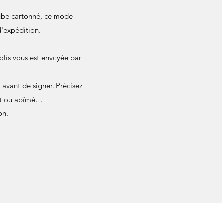
 tube cartonné, ce mode
d'expédition.
olis vous est envoyée par
avant de signer. Précisez
ant ou abîmé…
on.