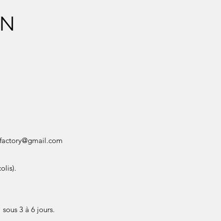
ON
factory@gmail.com
olis).
sous 3 à 6 jours.