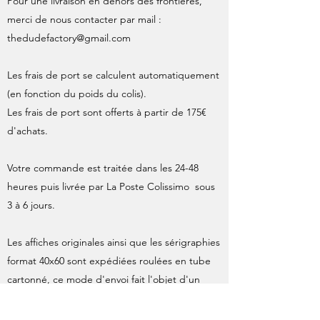
Pour une livraison en dehors des frontières,
merci de nous contacter par mail :
thedudefactory@gmail.com
Les frais de port se calculent automatiquement
(en fonction du poids du colis).
Les frais de port sont offerts à partir de 175€
d'achats.
Votre commande est traitée dans les 24-48
heures puis livrée par La Poste Colissimo sous
3 à 6 jours.
Les affiches originales ainsi que les sérigraphies
format 40x60 sont expédiées roulées en tube
cartonné, ce mode d'envoi fait l'objet d'un
supplément par La Poste, inclus dans le calcul
des frais d'expédition.