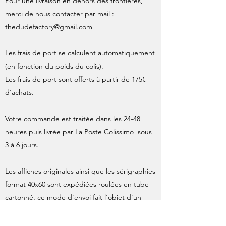
Pour une livraison en dehors des frontières,
merci de nous contacter par mail :
thedudefactory@gmail.com
Les frais de port se calculent automatiquement
(en fonction du poids du colis).
Les frais de port sont offerts à partir de 175€
d'achats.
Votre commande est traitée dans les 24-48
heures puis livrée par La Poste Colissimo sous
3 à 6 jours.
Les affiches originales ainsi que les sérigraphies
format 40x60 sont expédiées roulées en tube
cartonné, ce mode d'envoi fait l'objet d'un
supplément par La Poste, inclus dans le calcul
des frais d'expédition.