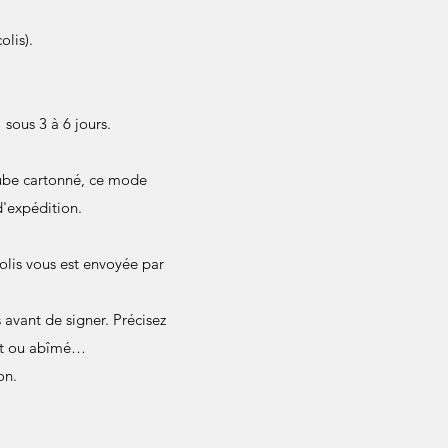
olis).
sous 3 à 6 jours.
 tube cartonné, ce mode
d'expédition.
olis vous est envoyée par
avant de signer. Précisez
ant ou abîmé…
on.