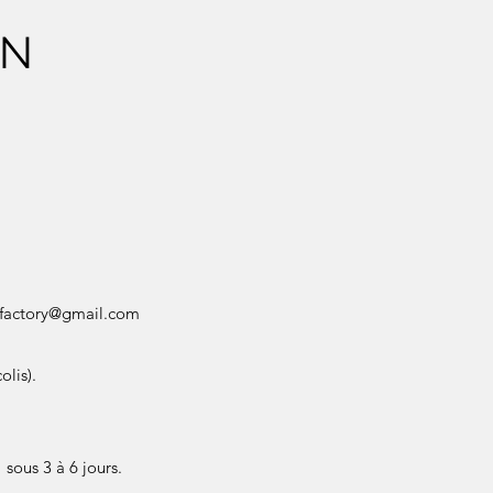
ON
factory@gmail.com
olis).
sous 3 à 6 jours.