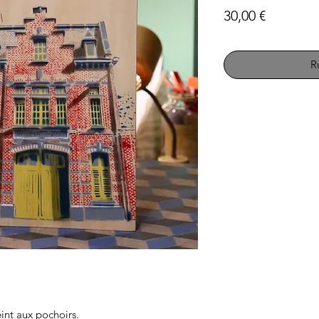
Prix
30,00 €
R
int aux pochoirs.