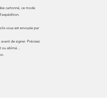
 tube cartonné, ce mode
d'expédition.
olis vous est envoyée par
avant de signer. Précisez
ant ou abîmé…
on.